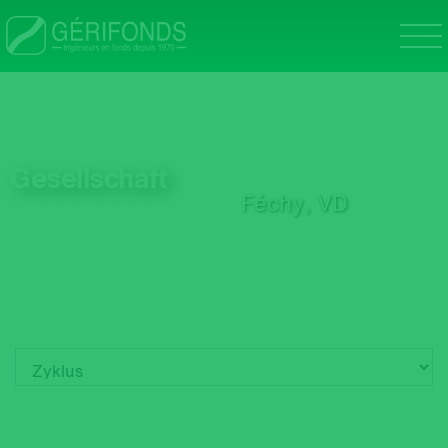
Direkt
zum
Inhalt
n
Gesellschaft
Féchy, VD
nu
Company menu