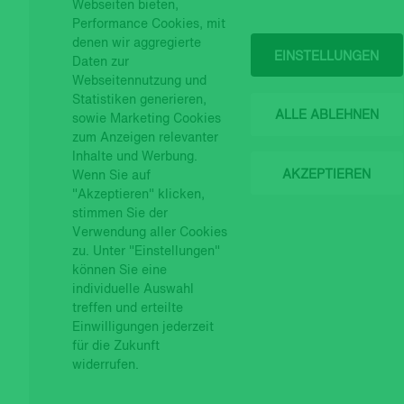
Webseiten bieten,
Performance Cookies, mit
25.06.2026
BCVs / WKB (LU) FUNDS 
denen wir aggregierte
EINSTELLUNGEN
Daten zur
Webseitennutzung und
25.06.2026
BCV FUND (LUX) - Änder
Statistiken generieren,
ALLE ABLEHNEN
sowie Marketing Cookies
24.06.2026
PIGUET STRATEGIES - Ne
zum Anzeigen relevanter
Inhalte und Werbung.
19.06.2026
BCVs / WKB (LU) FUNDS 
AKZEPTIEREN
Wenn Sie auf
"Akzeptieren" klicken,
19.06.2026
BCV FUND (LUX) - Änder
stimmen Sie der
Verwendung aller Cookies
zu. Unter "Einstellungen"
27.05.2026
PIGUET GLOBAL FUND - 
können Sie eine
individuelle Auswahl
12.05.2026
BPSA FONDS LUX - Änder
treffen und erteilte
Einwilligungen jederzeit
12.05.2026
BCV FUND (LUX) - Änder
für die Zukunft
widerrufen.
12.05.2026
BCVs / WKB (LU) FUNDS 