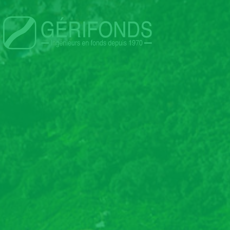
Main n
n
nu