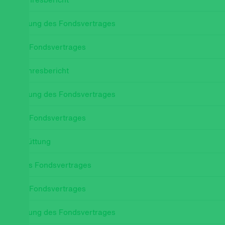
- Änderung des Fondsvertrages
ung des Fondsvertrages
uer Jahresbericht
- Änderung des Fondsvertrages
ung des Fondsvertrages
Ausschüttung
ung des Fondsvertrages
ung des Fondsvertrages
- Änderung des Fondsvertrages