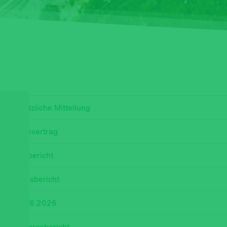
 Gesetzliche Mitteilung
r Fondsvertrag
Jahresbericht
r Jahresbericht
nds 30.06.2026
euer Jahresbericht