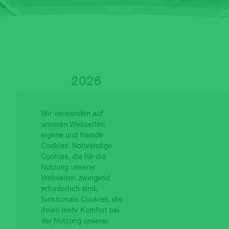
2026
31.07.2026
SYNCHRONY (LU) FUNDS -
Wir verwenden auf
unseren Webseiten
30.07.2026
BCV EQUITY FUND - Neue
eigene und fremde
Cookies: Notwendige
16.07.2026
BCV BOND FUND - Neuer 
Cookies, die für die
Nutzung unserer
Webseiten zwingend
16.07.2026
BCV EQUITY FUND - Neue
erforderlich sind,
funktionale Cookies, die
10.07.2026
Gesamtvermögen Gérifo
Ihnen mehr Komfort bei
der Nutzung unserer
01.07.2026
BCV Real Estate Fund - N