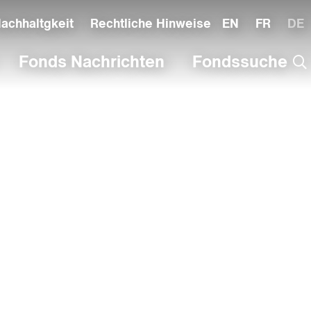
ndary Menu
achhaltgkeit
Rechtliche Hinweise
EN
FR
DE
Fonds Nachrichten
Fondssuche