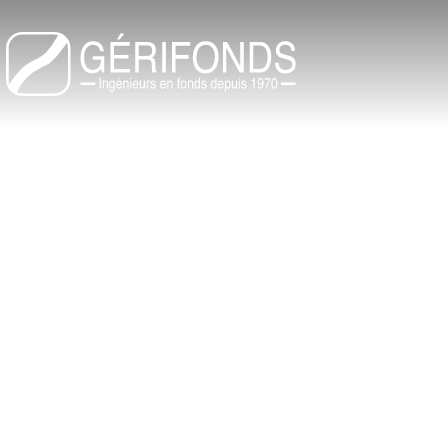
Main n
n
nu